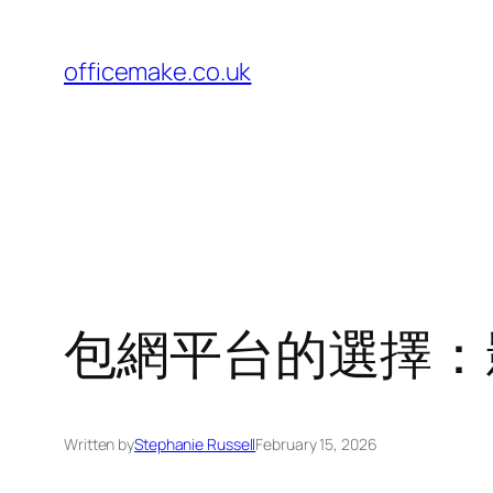
Skip
to
officemake.co.uk
content
包網平台的選擇：
Written by
Stephanie Russell
February 15, 2026