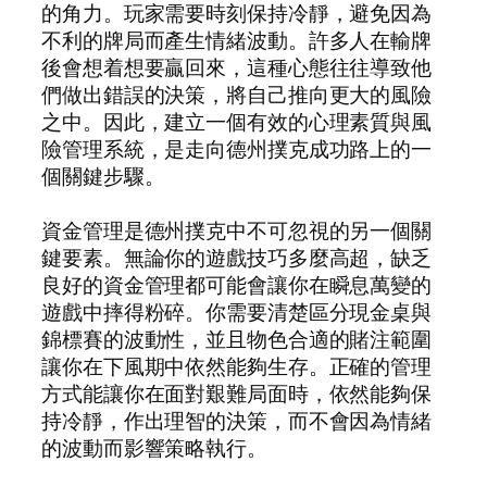
的角力。玩家需要時刻保持冷靜，避免因為
不利的牌局而產生情緒波動。許多人在輸牌
後會想着想要贏回來，這種心態往往導致他
們做出錯誤的決策，將自己推向更大的風險
之中。因此，建立一個有效的心理素質與風
險管理系統，是走向德州撲克成功路上的一
個關鍵步驟。
資金管理是德州撲克中不可忽視的另一個關
鍵要素。無論你的遊戲技巧多麼高超，缺乏
良好的資金管理都可能會讓你在瞬息萬變的
遊戲中摔得粉碎。你需要清楚區分現金桌與
錦標賽的波動性，並且物色合適的賭注範圍
讓你在下風期中依然能夠生存。正確的管理
方式能讓你在面對艱難局面時，依然能夠保
持冷靜，作出理智的決策，而不會因為情緒
的波動而影響策略執行。