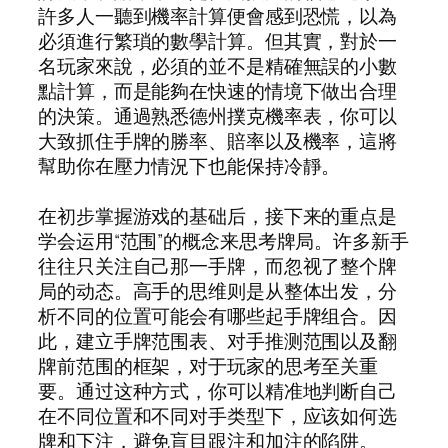
許多人一聽到機率計算便會感到恐慌，以為
必須進行繁瑣的數學計算。但其實，對於一
名玩家來說，必須的並不是精確無誤的小數
點計算，而是能夠在快速的情境下做出合理
的決策。通過熟悉德州撲克機率表，你可以
大致抓住手牌的勝率、賠率以及機率，這將
幫助你在壓力情況下也能保持冷靜。
在初步掌握游戏的基础后，接下来的重点是
学会运用“范围”的概念来思考牌局。许多新手
往往只关注自己那一手牌，而忽视了整个牌
局的动态。高手的思维则是从整体出发，分
析不同的位置可能会有哪些起手牌组合。因
此，建立手牌范围表、对手推测范围以及翻
牌前范围的框架，对于玩家的思考至关重
要。通过这种方式，你可以精准地判断自己
在不同位置和不同对手类型下，应该如何选
牌和下注，避免盲目跟注和加注的陷阱。