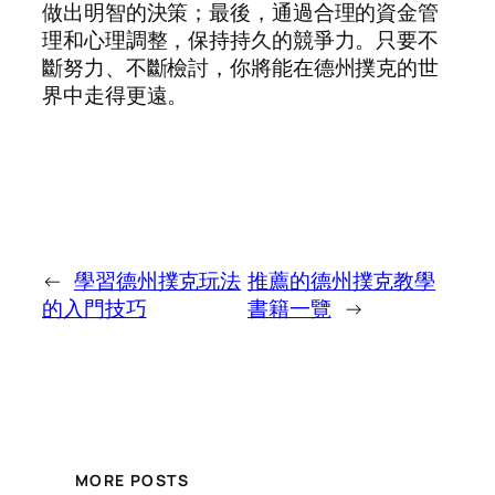
做出明智的決策；最後，通過合理的資金管
理和心理調整，保持持久的競爭力。只要不
斷努力、不斷檢討，你將能在德州撲克的世
界中走得更遠。
←
學習德州撲克玩法
推薦的德州撲克教學
的入門技巧
書籍一覽
→
MORE POSTS