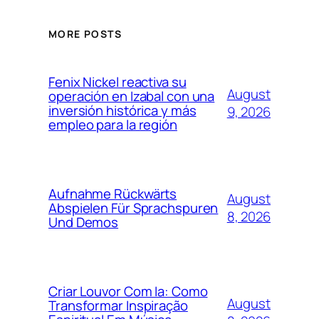
MORE POSTS
Fenix Nickel reactiva su
August
operación en Izabal con una
inversión histórica y más
9, 2026
empleo para la región
Aufnahme Rückwärts
August
Abspielen Für Sprachspuren
8, 2026
Und Demos
Criar Louvor Com Ia: Como
August
Transformar Inspiração