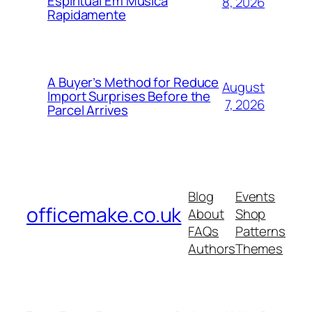
Espiritual Em Música
8, 2026
Rapidamente
A Buyer’s Method for Reduce
August
Import Surprises Before the
7, 2026
Parcel Arrives
Blog
Events
officemake.co.uk
About
Shop
FAQs
Patterns
Authors
Themes