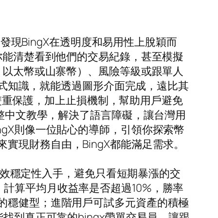
們發現BingX在透明度和易用性上脫穎而
，你能清楚看到他們的交易紀錄，甚至模擬
幣、以太幣或山寨幣）、風險等級或跟單人
需程式知識，就能透過圖形介面完成，遠比其
金的雙重保護，加上止損機制，幫助用戶避免
完整中文教學，解決了語言障礙，讓台灣用
ngX則像一位貼心的導師，引領你探索幣
實現財務自由，BingX都能滿足需求。
從績效穩定性入手，避免只看短期暴漲的交
計算平均月收益率是否超過10%，勝率
幣的穩健型；進階用戶可試多元資產的積極
找到真正可靠的bingx帶單交易員，讓跟