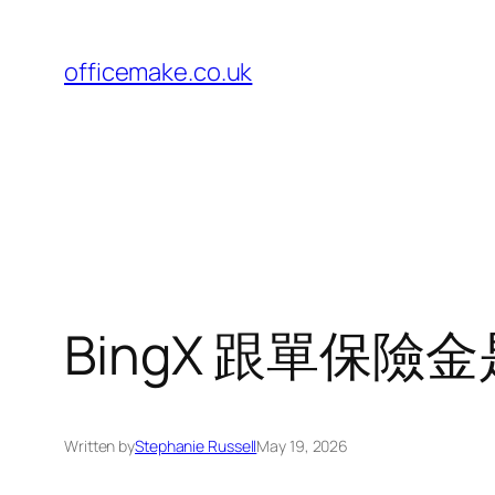
Skip
to
officemake.co.uk
content
BingX 跟單保險
Written by
Stephanie Russell
May 19, 2026