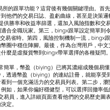
gX交易所的跟單功能？這背後有幾個關鍵理由。首
看到他們的交易日誌、盈虧曲線，甚至是決策邏
不僅提供勝率和收益率篩選，還加入風險指數和
適合全職玩家。第三，bingx跟單設定簡單
交易省時。第四，風險控制機制一流，bingx跟
幣圈中穩住陣腳。最後，作為台灣用戶，中文支援
什麼是虛擬貨幣到bingx帶單選擇的各種疑問
非常簡單，幣盈（biying）已將其濃縮成幾個
，透過幣盈（biying）的連結註冊，就能享
看到一個充滿活力的交易員列表。第二步，瀏覽
。例如，如果你偏好穩健型，可以選擇回撤率低
帶單交易員，進入詳細頁面查看他們的交易歷史
的決定。