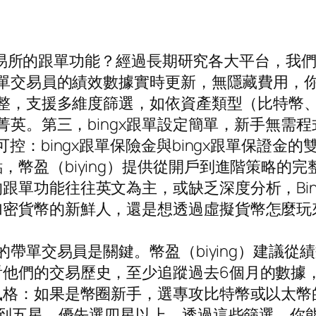
gX交易所的跟單功能？經過長期研究各大平台，我
x帶單交易員的績效數據實時更新，無隱藏費用
統完整，支援多維度篩選，如依資產類型（比特
的菁英。第三，bingx跟單設定簡單，新手無
可控：bingx跟單保險金與bingx跟單保證
，幣盈（biying）提供從開戶到進階策略的
跟單功能往往英文為主，或缺乏深度分析，Bi
密貨幣的新鮮人，還是想透過虛擬貨幣怎麼玩來
薦的帶單交易員是關鍵。幣盈（biying）建議
他們的交易歷史，至少追蹤過去6個月的數據，
風格：如果是幣圈新手，選專攻比特幣或以太
星到五星，優先選四星以上。透過這些篩選，你能