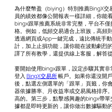
為什麼幣盈（biying）特別推薦Bin
員的績效都像公開報表一樣詳細，你能
bingx跟單推薦系統非常完整，平台
格。例如，低頻交易適合上班族，高頻則
透過網頁或App一鍵完成，遠比傳統手動
計，加上止損功能，讓你能在波動劇烈的
譯了所有教學，還提供線上客服，解答從
要開始使用bingx跟單，設定步驟其實
登入
BingX交易所
帳戶。如果你還沒開戶
後，點選左側選單的「跟單」頁籤，你會
器依據勝率、月收益率或交易風格排序
高的。第三步，點擊感興趣的bingx
據都是即時更新的，讓你做出數據驅動