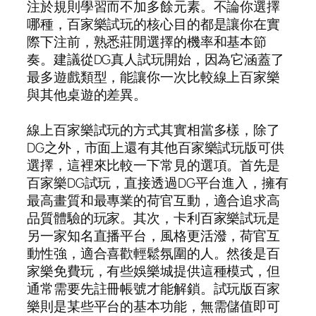
注於規則學習而不加多餘元素。不論你選擇
哪種，百家樂試玩的核心目的都是讓你在實
際下注前，熟悉莊閒選擇的機率和基本節
奏。建議從DG真人試玩開始，因為它涵蓋了
最多遊戲類型，能讓你一次比較線上百家樂
與其他桌遊的差異。
線上百家樂試玩的方式其實相當多樣，除了
DG之外，市面上還有其他百家樂試玩版可供
選擇，這裡來比較一下常見的選項。首先是
百家樂DG試玩，直接透過DG平台進入，擁有
最高畫質和最專業的荷官互動，適合追求高
品質體驗的玩家。其次，卡利百家樂試玩是
另一家知名直播平台，風格更活潑，荷官互
動性強，適合喜歡輕鬆氛圍的人。然後是百
家樂免費玩，有些娛樂城提供這種模式，但
通常需要先註冊帳號才能解鎖。試玩版百家
樂則是某些平台的基本功能，無需儲值即可