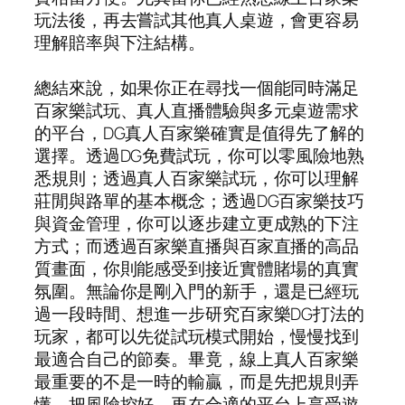
玩法後，再去嘗試其他真人桌遊，會更容易
理解賠率與下注結構。
總結來說，如果你正在尋找一個能同時滿足
百家樂試玩、真人直播體驗與多元桌遊需求
的平台，DG真人百家樂確實是值得先了解的
選擇。透過DG免費試玩，你可以零風險地熟
悉規則；透過真人百家樂試玩，你可以理解
莊閒與路單的基本概念；透過DG百家樂技巧
與資金管理，你可以逐步建立更成熟的下注
方式；而透過百家樂直播與百家直播的高品
質畫面，你則能感受到接近實體賭場的真實
氛圍。無論你是剛入門的新手，還是已經玩
過一段時間、想進一步研究百家樂DG打法的
玩家，都可以先從試玩模式開始，慢慢找到
最適合自己的節奏。畢竟，線上真人百家樂
最重要的不是一時的輸贏，而是先把規則弄
懂、把風險控好，再在合適的平台上享受遊