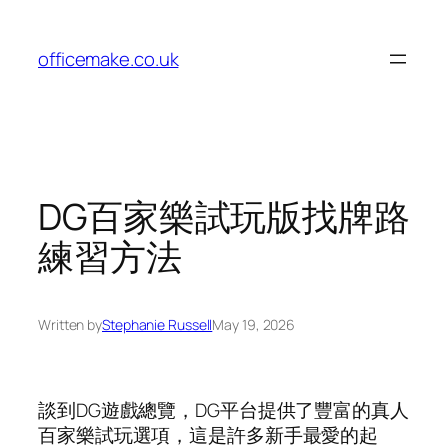
Skip
to
officemake.co.uk
content
DG百家樂試玩版找牌路
練習方法
Written by
Stephanie Russell
May 19, 2026
談到DG遊戲總覽，DG平台提供了豐富的真人
百家樂試玩選項，這是許多新手最愛的起