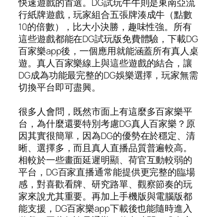
快速遊戲的首選。DG試玩牛牛則是東南亞流
行紙牌遊戲，玩家組合五張牌湊成牛（點數
10的倍數），比大小決勝，趣味性強。所有
這些遊戲都能在DG試玩版免費體驗，下載DG
百家樂app後，一個應用就能涵蓋所有真人桌
遊。真人百家樂線上與這些遊戲的結合，讓
DG成為功能最完整的DG娛樂選擇，玩家無需
切換平台即可盡興。
很多人會問，既然市面上有這麼多百家樂平
台，為什麼還要特別考慮DG真人百家樂？原
因其實很簡單，因為DG的優勢在於穩定、清
晰、選擇多，而且真人直播品質普遍較高。
相較於一些畫面延遲明顯、荷官互動較弱的
平台，DG百家直播通常能提供更完整的臨場
感，對喜歡看牌、研究路單、觀察節奏的玩
家來說尤其重要。再加上手機版與電腦版都
能支援，DG百家樂app下載後也能隨時進入