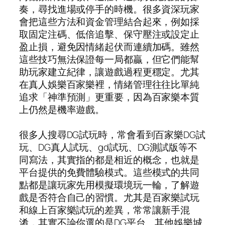
奏，尋找進場或停手的時機。很多資深玩家
會把這些方法和資金管理結合起來，例如採
取固定注碼、低倍追擊、保守壓注或設定止
盈止損，避免因情緒起伏而連續加碼。雖然
這些技巧無法保證每一局都贏，但它們能幫
助玩家建立紀律，讓遊戲過程更穩定。尤其
在真人娛樂百家樂裡，情緒管理往往比單純
追求「神準預測」更重要，因為百家樂本質
上仍然是機率遊戲。
很多人搜尋DG試玩時，常會看到百家樂DG試
玩、DG真人試玩、gd試玩、DG測試版等不
同寫法，其實指的都是相近的概念，也就是
平台提供的免費體驗模式。這些模式的共同
點都是讓玩家先用模擬環境玩一輪，了解遊
戲是否符合自己的習慣。尤其是百家樂試玩
和線上百家樂試玩的差異，常常讓新手混
淆，其實不論你選的是DG平台、其他娛樂城