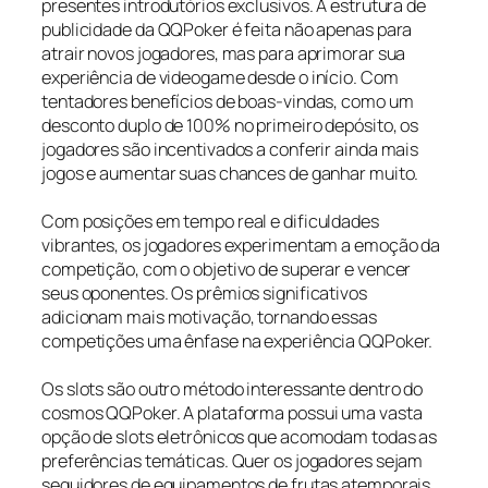
presentes introdutórios exclusivos. A estrutura de
publicidade da QQPoker é feita não apenas para
atrair novos jogadores, mas para aprimorar sua
experiência de videogame desde o início. Com
tentadores benefícios de boas-vindas, como um
desconto duplo de 100% no primeiro depósito, os
jogadores são incentivados a conferir ainda mais
jogos e aumentar suas chances de ganhar muito.
Com posições em tempo real e dificuldades
vibrantes, os jogadores experimentam a emoção da
competição, com o objetivo de superar e vencer
seus oponentes. Os prêmios significativos
adicionam mais motivação, tornando essas
competições uma ênfase na experiência QQPoker.
Os slots são outro método interessante dentro do
cosmos QQPoker. A plataforma possui uma vasta
opção de slots eletrônicos que acomodam todas as
preferências temáticas. Quer os jogadores sejam
seguidores de equipamentos de frutas atemporais