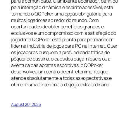
para a comunidade. O ambiente acolhedor, definido
pela interação dinâmica e espírito acessível, está
tornando o QQPoker uma opção obrigatória para
muitos jogadores ao redor do mundo. Com
oportunidades de obter benefícios grandes e
exclusivos e um compromisso com a satisfação do
jogador, a QQPoker está pronta para permanecer
líder na indústria de jogos para PC na Internet. Quer
os jogadores busquem a profundidade tática do
pôquer de cassino, o caos dos caça-níqueis ou a
aventura das apostas esportivas, o QQPoker
desenvolveu um centro de entretenimento que
atende absolutamente a todas as expectativas e
oferece uma experiência de jogo extraordinária.
August 20, 2025