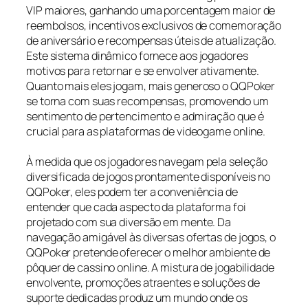
VIP maiores, ganhando uma porcentagem maior de
reembolsos, incentivos exclusivos de comemoração
de aniversário e recompensas úteis de atualização.
Este sistema dinâmico fornece aos jogadores
motivos para retornar e se envolver ativamente.
Quanto mais eles jogam, mais generoso o QQPoker
se torna com suas recompensas, promovendo um
sentimento de pertencimento e admiração que é
crucial para as plataformas de videogame online.
À medida que os jogadores navegam pela seleção
diversificada de jogos prontamente disponíveis no
QQPoker, eles podem ter a conveniência de
entender que cada aspecto da plataforma foi
projetado com sua diversão em mente. Da
navegação amigável às diversas ofertas de jogos, o
QQPoker pretende oferecer o melhor ambiente de
pôquer de cassino online. A mistura de jogabilidade
envolvente, promoções atraentes e soluções de
suporte dedicadas produz um mundo onde os