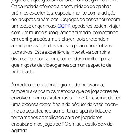
Cada rodada oferece a oportunidade de ganhar
prêmios excelentes, especialmente com a adição
de jackpots dinâmicos. Os jogos de pesca fornecem
um toque engenhoso.
QQPK
jogadores podem viajar
com um mundo subaquático animado, competindo
em configurações multiplayer, pois pretendem
atrair peixes grandes raros e garantir incentivos
lucrativos. Esta experiência interativa combina
diversão e abordagem, tornando-a melhor para
quem gosta de videogames com um aspecto de
habilidade.
À medida que a tecnologia moderna avança,
também avançam os métodos que os jogadores se
envolvem com os sistemas on-line. O fascínio de ter
uma extensa experiência de pôquer de cassino on-
line ao seu alcance aumenta a disponibilidade e
torna menos complicado para os jogadores
encaixarem os jogos de PC em seu estilo de vida
agitado.