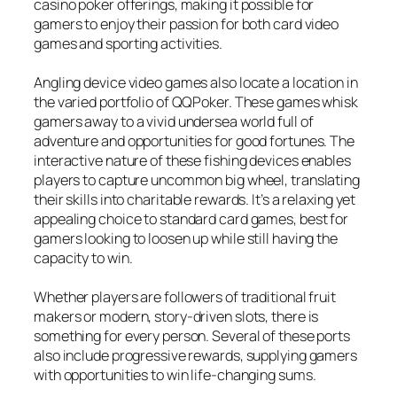
casino poker offerings, making it possible for
gamers to enjoy their passion for both card video
games and sporting activities.
Angling device video games also locate a location in
the varied portfolio of QQPoker. These games whisk
gamers away to a vivid undersea world full of
adventure and opportunities for good fortunes. The
interactive nature of these fishing devices enables
players to capture uncommon big wheel, translating
their skills into charitable rewards. It’s a relaxing yet
appealing choice to standard card games, best for
gamers looking to loosen up while still having the
capacity to win.
Whether players are followers of traditional fruit
makers or modern, story-driven slots, there is
something for every person. Several of these ports
also include progressive rewards, supplying gamers
with opportunities to win life-changing sums.