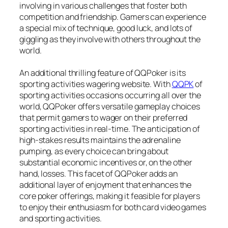
involving in various challenges that foster both
competition and friendship. Gamers can experience
a special mix of technique, good luck, and lots of
giggling as they involve with others throughout the
world.
An additional thrilling feature of QQPoker is its
sporting activities wagering website. With
QQPK
of
sporting activities occasions occurring all over the
world, QQPoker offers versatile gameplay choices
that permit gamers to wager on their preferred
sporting activities in real-time. The anticipation of
high-stakes results maintains the adrenaline
pumping, as every choice can bring about
substantial economic incentives or, on the other
hand, losses. This facet of QQPoker adds an
additional layer of enjoyment that enhances the
core poker offerings, making it feasible for players
to enjoy their enthusiasm for both card video games
and sporting activities.