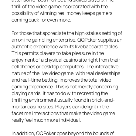
thrill of the video game incorporated with the
possibility of winning real money keeps gamers
coming back for even more.
For those that appreciate the high-stakes setting of
an online gambling enterprise, QQPoker supplies an
authentic experience with its live baccarat tables.
This permits players to take pleasure in the
enjoyment of a physical casino site right from their
cellphones or desktop computers. The interactive
nature of the live video game, with real dealerships
and real-time betting, improves the total video
gaming experience. This is not merely concerning
playing cards; it has to do with recreating the
thrilling environment usually found in brick-and-
mortar casino sites. Players can delight in the
facetime interactions that make the video game
really feel much more individual.
In addition, QQPoker goes beyond the bounds of