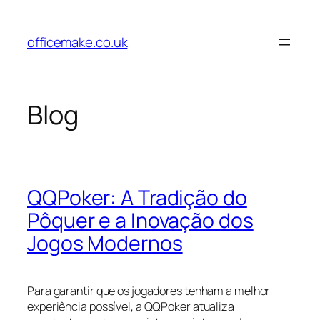
Skip
to
officemake.co.uk
content
Blog
QQPoker: A Tradição do
Pôquer e a Inovação dos
Jogos Modernos
Para garantir que os jogadores tenham a melhor
experiência possível, a QQPoker atualiza