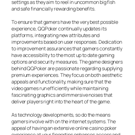
settings as they aim to reel in uncommon big fish
and safe financially rewarding benefits.
To ensure that gamers have the very best possible
experience, QQPoker continually updates its
platforms, integrating new attributes and
improvements based on user responses. Dedication
to improvement assurances that gamers constantly
have accessibility to the most up to date gaming
options and security measures. The game designers
behind QQPoker are passionate regarding supplying
premium experiences. They focus on both aesthetic
appeals and functionality, making sure that the
video games run efficiently while maintaining
fascinating graphics and immersive noises that
deliver players right into the heart of the game.
As technology developments, so do the means
gamers involve with on the internet systems. The
appeal of having an extensive online casino poker
experience at your fingertips enhances access and