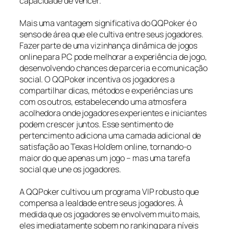
capacidade de vencer.
Mais uma vantagem significativa do QQPoker é o
senso de área que ele cultiva entre seus jogadores.
Fazer parte de uma vizinhança dinâmica de jogos
online para PC pode melhorar a experiência de jogo,
desenvolvendo chances de parceria e comunicação
social. O QQPoker incentiva os jogadores a
compartilhar dicas, métodos e experiências uns
com os outros, estabelecendo uma atmosfera
acolhedora onde jogadores experientes e iniciantes
podem crescer juntos. Esse sentimento de
pertencimento adiciona uma camada adicional de
satisfação ao Texas Hold’em online, tornando-o
maior do que apenas um jogo – mas uma tarefa
social que une os jogadores.
A QQPoker cultivou um programa VIP robusto que
compensa a lealdade entre seus jogadores. À
medida que os jogadores se envolvem muito mais,
eles imediatamente sobem no ranking para níveis