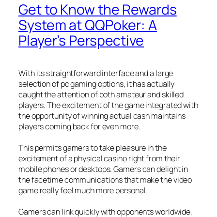
Get to Know the Rewards
System at QQPoker: A
Player’s Perspective
With its straightforward interface and a large
selection of pc gaming options, it has actually
caught the attention of both amateur and skilled
players. The excitement of the game integrated with
the opportunity of winning actual cash maintains
players coming back for even more.
This permits gamers to take pleasure in the
excitement of a physical casino right from their
mobile phones or desktops. Gamers can delight in
the facetime communications that make the video
game really feel much more personal.
Gamers can link quickly with opponents worldwide,