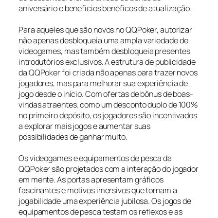
aniversário e benefícios benéficos de atualização.
Para aqueles que são novos no QQPoker, autorizar
não apenas desbloqueia uma ampla variedade de
videogames, mas também desbloqueia presentes
introdutórios exclusivos. A estrutura de publicidade
da QQPoker foi criada não apenas para trazer novos
jogadores, mas para melhorar sua experiência de
jogo desde o início. Com ofertas de bônus de boas-
vindas atraentes, como um desconto duplo de 100%
no primeiro depósito, os jogadores são incentivados
a explorar mais jogos e aumentar suas
possibilidades de ganhar muito.
Os videogames e equipamentos de pesca da
QQPoker são projetados com a interação do jogador
em mente. As portas apresentam gráficos
fascinantes e motivos imersivos que tornam a
jogabilidade uma experiência jubilosa. Os jogos de
equipamentos de pesca testam os reflexos e as