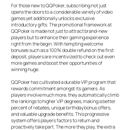
For those new to QQPoker, subscribing not just
opens the doors to a considerable variety of video
games yet additionally unlocks exclusive
introductory gifts. The promotional framework at
QQPoker is made not just to attract brand-new
players but to enhance their gaming experience
right from the begin. With tempting welcome
bonuses such as a 100% double refund on the first
deposit, players are incentivized to check out even
more games and boost their opportunities of
winning huge.
QQPoker has cultivated a durable VIP program that
rewards commitment amongst its gamers. As
players involve much more, they automatically climb
the rankings to higher VIP degrees, making a better
percent of rebates, unique birthday bonus offers,
and valuable upgrade benefits. This progressive
system offers players factors to return and
proactively take part. The more they play, the extra