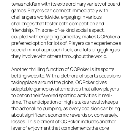
texas hold’em with its extraordinary variety of board
games. Players can connect immediately with
challengers worldwide, engaging in various
challenges that foster both competition and
friendship. This one-of-a-kind social aspect,
coupled with engaging gameplay, makes QQPoker a
preferred option for lots of. Players can experience a
special mix of approach, luck, and lots of giggling as
they involve with others throughout the world.
Another thrilling function of QQPoker is its sports
betting website. With a plethora of sports occasions
taking place around the globe, QQPoker gives
adaptable gameplay alternatives that allow players
to bet on their favored sporting activities in real-
time. The anticipation of high-stakes results keeps
the adrenaline pumping, as every decision can bring
about significant economic rewards or, conversely,
losses. This element of QQPoker includes another
layer of enjoyment that complements the core