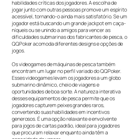
habilidades críticas dos jogadores. A escolha de
jogar junto com outras pessoas promove um espírito
acessível, tornando-o ainda mais satisfatório. Se um
jogador está buscando um grande jackpot em caça-
níqueis ou se unindo a amigos para vencer as
dificuldades submarinas dos fabricantes de pesca, o
QQPoker acomoda diferentes designs e opções de
jogos.
Os videogames de máquinas de pesca também
encontram um lugar no perfil variado do QQPoker.
Esses videogames levam os jogadores a um globo
submarino dinâmico, cheio de viagens e
oportunidades de boa sorte. A natureza interativa
desses equipamentos de pesca permite que os
jogadores capturem peixes grandes raros,
convertendo suas habilidades em incentivos
generosos. É uma opção relaxante e envolvente
para jogos de cartas padrão, ideal para jogadores
que procuram relaxar enquanto ainda têm a