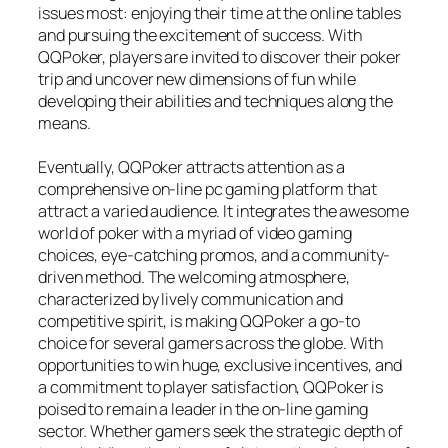
issues most: enjoying their time at the online tables
and pursuing the excitement of success. With
QQPoker, players are invited to discover their poker
trip and uncover new dimensions of fun while
developing their abilities and techniques along the
means.
Eventually, QQPoker attracts attention as a
comprehensive on-line pc gaming platform that
attract a varied audience. It integrates the awesome
world of poker with a myriad of video gaming
choices, eye-catching promos, and a community-
driven method. The welcoming atmosphere,
characterized by lively communication and
competitive spirit, is making QQPoker a go-to
choice for several gamers across the globe. With
opportunities to win huge, exclusive incentives, and
a commitment to player satisfaction, QQPoker is
poised to remain a leader in the on-line gaming
sector. Whether gamers seek the strategic depth of